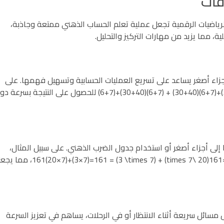
الرياضيات الرقمية تجعل عملية تعلم الحساب الذهني ممتعة وجاذبة،
 مما يزيد من مهارات التركيز والتحليل.
 أجزاء أصغر يساعد على تسريع العمليات الحسابية وتسهيل فهمها. على
سبيل المثال، يمكن تحويل 47+3647 + 3647+36 إلى (40+30)+(7+6)(40+30) + (7+6)(40+30)+(7+6) للحصول على النتيجة بسر
لى أجزاء أصغر أو استخدام جدول الضرب الذهني. على سبيل المثال،
لحساب 23×723 \times 723×7، نقسمها إلى (20×7)+(3×7)=161(20 \ 7) + (3 \times 7) = 161(20×7)+(3×7)=161
سائل سريعة أثناء الانتظار أو في الرحلات، يساهم في تعزيز السرعة